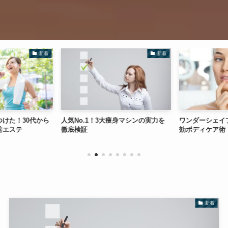
新着
新着
けた！30代から
人気No.1！3大痩身マシンの実力を
ワンダーシェイプ
善エステ
徹底検証
効ボディケア術
新着