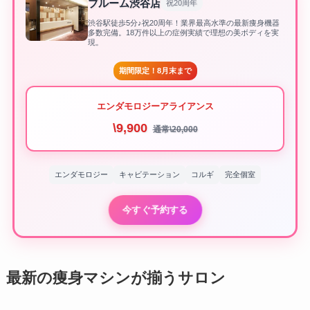
ブルーム渋谷店
祝20周年
渋谷駅徒歩5分♪祝20周年！業界最高水準の最新痩身機器
多数完備。18万件以上の症例実績で理想の美ボディを実
現。
期間限定！8月末まで
エンダモロジーアライアンス
\9,900
通常\20,000
エンダモロジー
キャビテーション
コルギ
完全個室
今すぐ予約する
最新の痩身マシンが揃うサロン