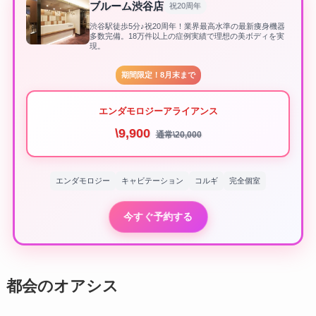
ブルーム渋谷店
祝20周年
渋谷駅徒歩5分♪祝20周年！業界最高水準の最新痩身機器
多数完備。18万件以上の症例実績で理想の美ボディを実
現。
期間限定！8月末まで
エンダモロジーアライアンス
\9,900
通常\20,000
エンダモロジー
キャビテーション
コルギ
完全個室
今すぐ予約する
都会のオアシス