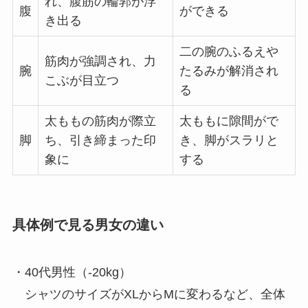
れ、腹筋の輪郭が浮
腹
ができる
き出る
二の腕のふるえや
筋肉が強調され、力
腕
たるみが解消され
こぶが目立つ
る
太ももの筋肉が際立
太ももに隙間がで
脚
ち、引き締まった印
き、脚がスラリと
象に
する
具体例で見る男女の違い
・40代男性（-20kg）
シャツのサイズがXLからMに変わるなど、全体