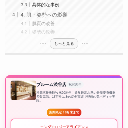
具体的な事例
4. 肌・姿勢への影響
肌質の改善
姿勢の改善
もっと見る
ブルーム渋谷店
祝20周年
渋谷駅徒歩5分♪祝20周年！業界最高水準の最新痩身機器
多数完備。18万件以上の症例実績で理想の美ボディを実
現。
期間限定！8月末まで
エンダモロジーアライアンス