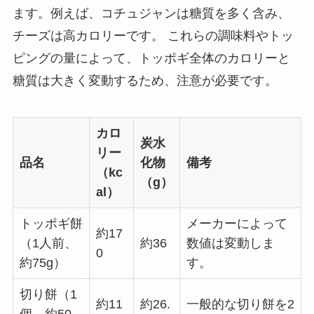
ます。例えば、コチュジャンは糖質を多く含み、
チーズは高カロリーです。 これらの調味料やトッ
ピングの量によって、トッポギ全体のカロリーと
糖質は大きく変動するため、注意が必要です。
カロ
炭水
リー
品名
化物
備考
（kc
（g）
al）
トッポギ餅
メーカーによって
約17
（1人前、
約36
数値は変動しま
0
約75g）
す。
切り餅（1
約11
約26.
一般的な切り餅を2
個、約50