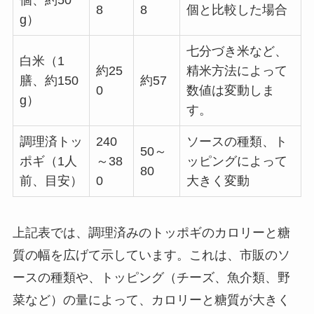
8
8
個と比較した場合
g）
七分づき米など、
白米（1
約25
精米方法によって
膳、約150
約57
0
数値は変動しま
g）
す。
調理済トッ
240
ソースの種類、ト
50～
ポギ（1人
～38
ッピングによって
80
前、目安）
0
大きく変動
上記表では、調理済みのトッポギのカロリーと糖
質の幅を広げて示しています。これは、市販のソ
ースの種類や、トッピング（チーズ、魚介類、野
菜など）の量によって、カロリーと糖質が大きく