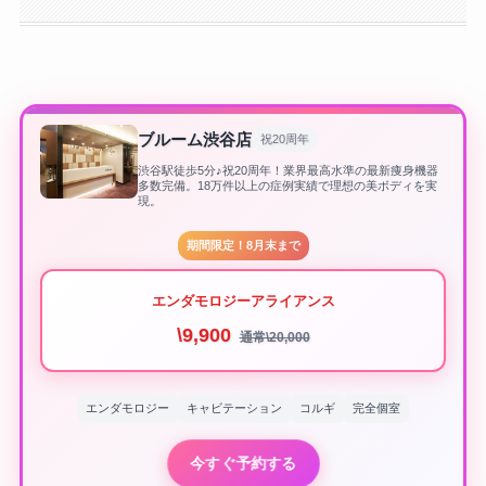
ブルーム渋谷店
祝20周年
渋谷駅徒歩5分♪祝20周年！業界最高水準の最新痩身機器
多数完備。18万件以上の症例実績で理想の美ボディを実
現。
期間限定！8月末まで
エンダモロジーアライアンス
\9,900
通常\20,000
エンダモロジー
キャビテーション
コルギ
完全個室
今すぐ予約する