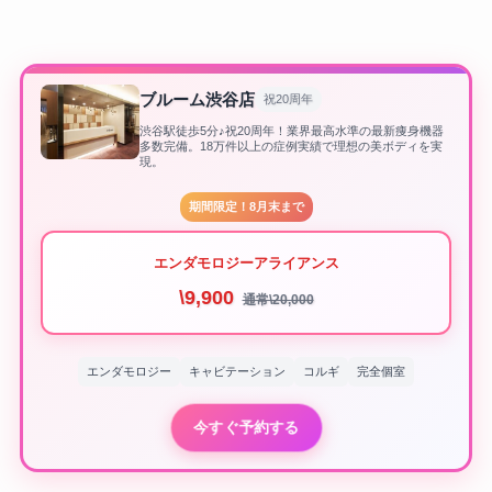
ブルーム渋谷店
祝20周年
渋谷駅徒歩5分♪祝20周年！業界最高水準の最新痩身機器
多数完備。18万件以上の症例実績で理想の美ボディを実
現。
期間限定！8月末まで
エンダモロジーアライアンス
\9,900
通常\20,000
エンダモロジー
キャビテーション
コルギ
完全個室
今すぐ予約する