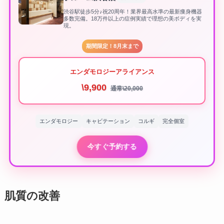
渋谷駅徒歩5分♪祝20周年！業界最高水準の最新痩身機器
多数完備。18万件以上の症例実績で理想の美ボディを実
現。
期間限定！8月末まで
エンダモロジーアライアンス
\9,900
通常\20,000
エンダモロジー
キャビテーション
コルギ
完全個室
今すぐ予約する
肌質の改善