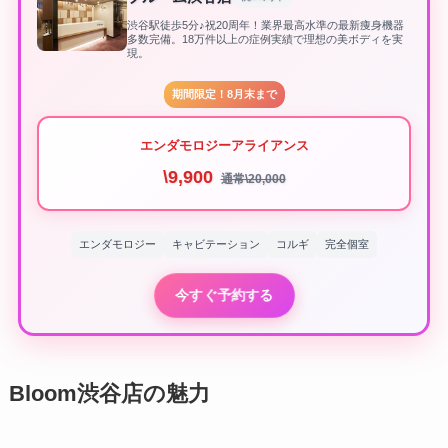
渋谷駅徒歩5分♪祝20周年！業界最高水準の最新痩身機器
多数完備。18万件以上の症例実績で理想の美ボディを実
現。
期間限定！8月末まで
エンダモロジーアライアンス
\9,900
通常\20,000
エンダモロジー
キャビテーション
コルギ
完全個室
今すぐ予約する
Bloom渋谷店の魅力