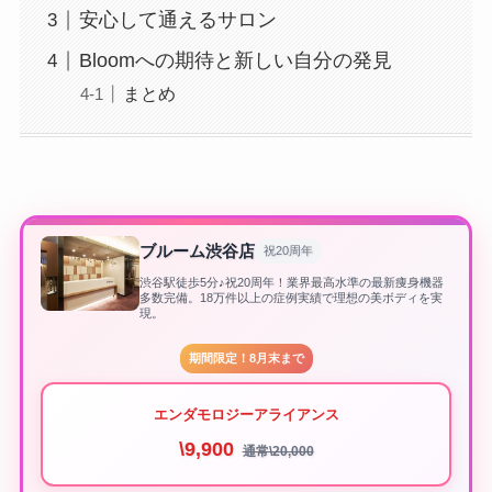
安心して通えるサロン
Bloomへの期待と新しい自分の発見
まとめ
ブルーム渋谷店
祝20周年
渋谷駅徒歩5分♪祝20周年！業界最高水準の最新痩身機器
多数完備。18万件以上の症例実績で理想の美ボディを実
現。
期間限定！8月末まで
エンダモロジーアライアンス
\9,900
通常\20,000