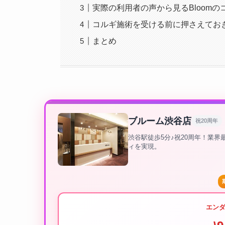
実際の利用者の声から見るBloomの
コルギ施術を受ける前に押さえてお
まとめ
ブルーム渋谷店
祝20周年
渋谷駅徒歩5分♪祝20周年！業
ィを実現。
エン