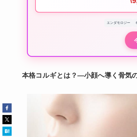
\9
エンダモロジー
本格コルギとは？―小顔へ導く骨気