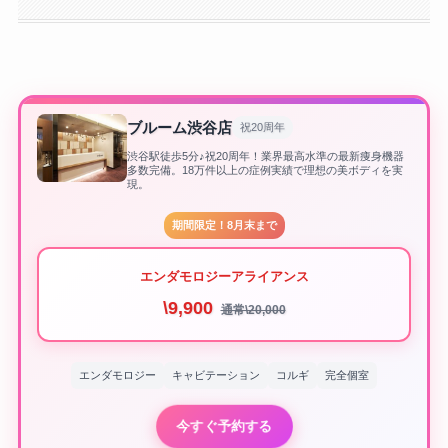
ブルーム渋谷店
祝20周年
渋谷駅徒歩5分♪祝20周年！業界最高水準の最新痩身機器
多数完備。18万件以上の症例実績で理想の美ボディを実
現。
期間限定！8月末まで
エンダモロジーアライアンス
\9,900
通常\20,000
エンダモロジー
キャビテーション
コルギ
完全個室
今すぐ予約する