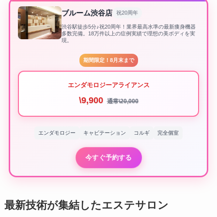
ブルーム渋谷店
祝20周年
渋谷駅徒歩5分♪祝20周年！業界最高水準の最新痩身機器
多数完備。18万件以上の症例実績で理想の美ボディを実
現。
期間限定！8月末まで
エンダモロジーアライアンス
\9,900
通常\20,000
エンダモロジー
キャビテーション
コルギ
完全個室
今すぐ予約する
最新技術が集結したエステサロン