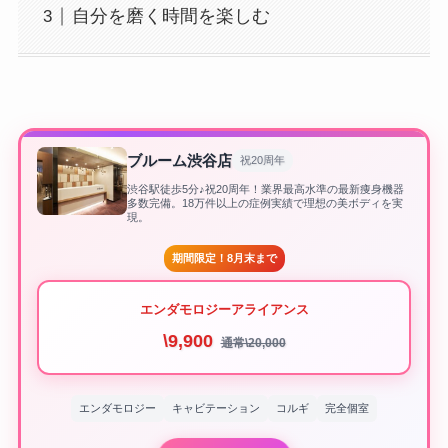
自分を磨く時間を楽しむ
ブルーム渋谷店
祝20周年
渋谷駅徒歩5分♪祝20周年！業界最高水準の最新痩身機器
多数完備。18万件以上の症例実績で理想の美ボディを実
現。
期間限定！8月末まで
エンダモロジーアライアンス
\9,900
通常\20,000
エンダモロジー
キャビテーション
コルギ
完全個室