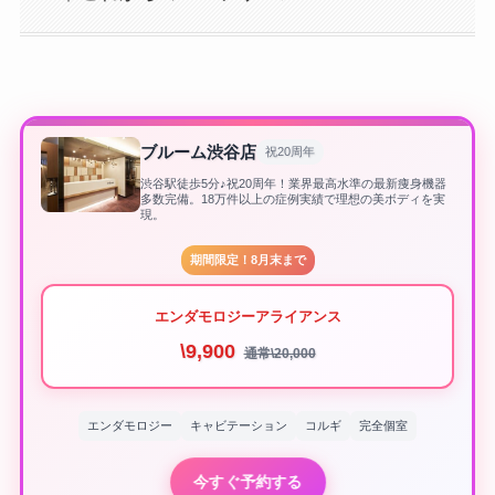
ブルーム渋谷店
祝20周年
渋谷駅徒歩5分♪祝20周年！業界最高水準の最新痩身機器
多数完備。18万件以上の症例実績で理想の美ボディを実
現。
期間限定！8月末まで
エンダモロジーアライアンス
\9,900
通常\20,000
エンダモロジー
キャビテーション
コルギ
完全個室
今すぐ予約する