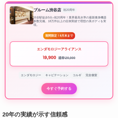
ブルーム渋谷店
祝20周年
渋谷駅徒歩5分♪祝20周年！業界最高水準の最新痩身機器
多数完備。18万件以上の症例実績で理想の美ボディを実
現。
期間限定！8月末まで
エンダモロジーアライアンス
\9,900
通常\20,000
エンダモロジー
キャビテーション
コルギ
完全個室
今すぐ予約する
20年の実績が示す信頼感