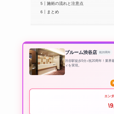
施術の流れと注意点
まとめ
ブルーム渋谷店
祝20周年
渋谷駅徒歩5分♪祝20周年！業
ィを実現。
エン
\9