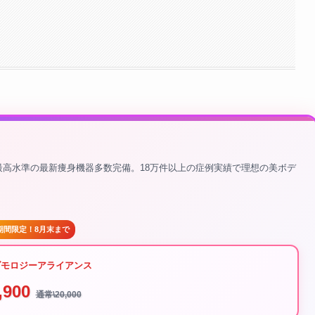
界最高水準の最新痩身機器多数完備。18万件以上の症例実績で理想の美ボデ
期間限定！8月末まで
ダモロジーアライアンス
,900
通常\20,000