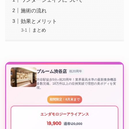
施術の流れ
効果とメリット
まとめ
ブルーム渋谷店
祝20周年
渋谷駅徒歩5分♪祝20周年！業界最高水準の最新痩身機器
多数完備。18万件以上の症例実績で理想の美ボディを実
現。
期間限定！8月末まで
エンダモロジーアライアンス
\9,900
通常\20,000