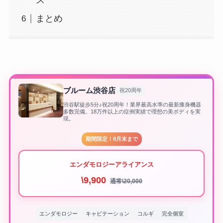
ス
まとめ
ブルーム渋谷店
祝20周年
渋谷駅徒歩5分♪祝20周年！業界最高水準の最新痩身機器
多数完備。18万件以上の症例実績で理想の美ボディを実
現。
期間限定！8月末まで
エンダモロジーアライアンス
\9,900
通常\20,000
エンダモロジー
キャビテーション
コルギ
完全個室