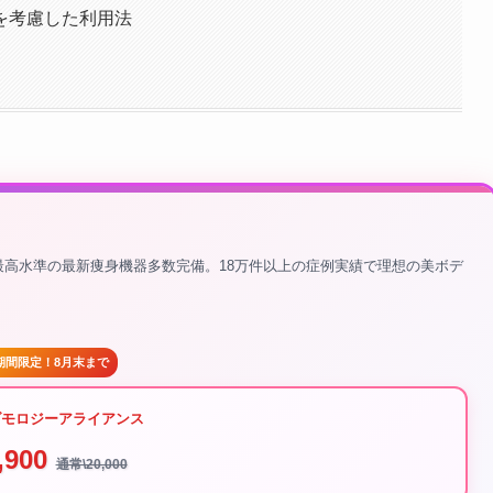
を考慮した利用法
界最高水準の最新痩身機器多数完備。18万件以上の症例実績で理想の美ボデ
期間限定！8月末まで
ダモロジーアライアンス
,900
通常\20,000