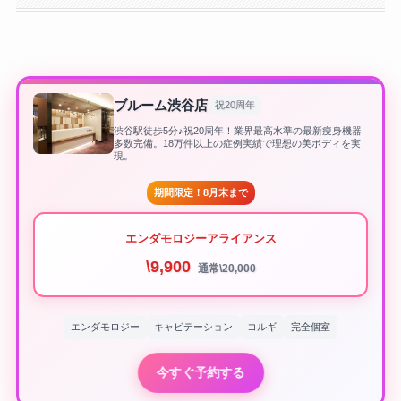
ブルーム渋谷店
祝20周年
渋谷駅徒歩5分♪祝20周年！業界最高水準の最新痩身機器
多数完備。18万件以上の症例実績で理想の美ボディを実
現。
期間限定！8月末まで
エンダモロジーアライアンス
\9,900
通常\20,000
エンダモロジー
キャビテーション
コルギ
完全個室
今すぐ予約する