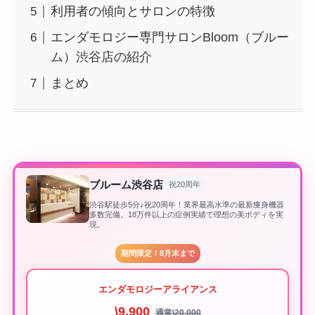
利用者の傾向とサロンの特徴
エンダモロジー専門サロンBloom（ブルー
ム）渋谷店の紹介
まとめ
ブルーム渋谷店
祝20周年
渋谷駅徒歩5分♪祝20周年！業界最高水準の最新痩身機器
多数完備。18万件以上の症例実績で理想の美ボディを実
現。
期間限定！8月末まで
エンダモロジーアライアンス
\9,900
通常\20,000