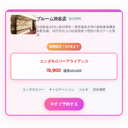
ブルーム渋谷店
祝20周年
渋谷駅徒歩5分♪祝20周年！業界最高水準の最新痩身機器
多数完備。18万件以上の症例実績で理想の美ボディを実
現。
期間限定！8月末まで
エンダモロジーアライアンス
\9,900
通常\20,000
エンダモロジー
キャビテーション
コルギ
完全個室
今すぐ予約する