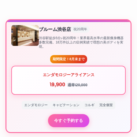
ブルーム渋谷店
祝20周年
渋谷駅徒歩5分♪祝20周年！業界最高水準の最新痩身機器
多数完備。18万件以上の症例実績で理想の美ボディを実
現。
期間限定！8月末まで
エンダモロジーアライアンス
\9,900
通常\20,000
エンダモロジー
キャビテーション
コルギ
完全個室
今すぐ予約する